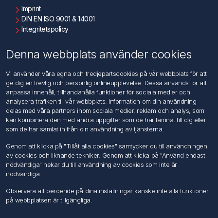
Imprint
DIN EN ISO 9001 & 14001
Integritetspolicy
Användningsvillkor
Om oss
Denna webbplats använder cookies
Kontakta oss
Vi använder våra egna och tredjepartscookies på vår webbplats för att
ge dig en trevlig och personlig onlineupplevelse. Dessa används för att
Kundtjänst
anpassa innehåll, tillhandahålla funktioner för sociala medier och
Sök
analysera trafiken till vår webbplats. Information om din användning
delas med våra partners inom sociala medier, reklam och analys, som
kan kombinera den med andra uppgifter som de har lämnat till dig eller
Mitt konto
som de har samlat in från din användning av tjänsterna.
Mitt konto
Genom att klicka på "Tillåt alla cookies" samtycker du till användningen
Mina ordrar
av cookies och liknande tekniker. Genom att klicka på "Använd endast
Mina adresser
nödvändiga" nekar du till användning av cookies som inte är
nödvändiga.
Följ oss
Observera att beroende på dina inställningar kanske inte alla funktioner
på webbplatsen är tillgängliga.