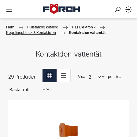
Hem
Fullständig katalog
11 El, Elektronik
Kopplingsblock & Kontaktdon
Kontaktdon vattentät
Kontaktdon vattentät
29
Produkter
Visa
per sida