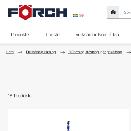
Produkter
Tjänster
Verksamhetsområden
Hem
Fullständig katalog
3 Borrning, fräsning, gängskärning
18
Produkter