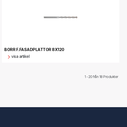
BORR F.FASADPLATTOR 8X120
visa artikel
1 - 20 från
18 Produkter
Följ oss