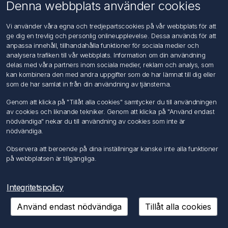
Om oss
Denna webbplats använder cookies
Kontakta oss
Vi använder våra egna och tredjepartscookies på vår webbplats för att
ge dig en trevlig och personlig onlineupplevelse. Dessa används för att
Kundtjänst
anpassa innehåll, tillhandahålla funktioner för sociala medier och
Sök
analysera trafiken till vår webbplats. Information om din användning
delas med våra partners inom sociala medier, reklam och analys, som
kan kombinera den med andra uppgifter som de har lämnat till dig eller
Mitt konto
som de har samlat in från din användning av tjänsterna.
Mitt konto
Genom att klicka på "Tillåt alla cookies" samtycker du till användningen
Mina ordrar
av cookies och liknande tekniker. Genom att klicka på "Använd endast
Mina adresser
nödvändiga" nekar du till användning av cookies som inte är
nödvändiga.
Följ oss
Observera att beroende på dina inställningar kanske inte alla funktioner
på webbplatsen är tillgängliga.
Integritetspolicy
Använd endast nödvändiga
Tillåt alla cookies
Copyright © 2026 FÖRCH Sverige AB. Alla rättigheter reserverade.
Powered by
nopCommerce