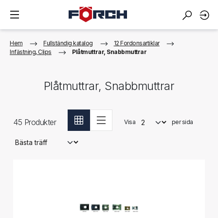
Hem
Fullständig katalog
12 Fordonsartiklar
Infästning, Clips
Plåtmuttrar, Snabbmuttrar
Plåtmuttrar, Snabbmuttrar
45
Produkter
Visa
per sida