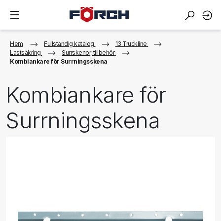
Hem
Fullständig katalog
13 Truckline
Lastsäkring
Surrskenor, tillbehör
Kombiankare för Surrningsskena
Kombiankare för
Surrningsskena