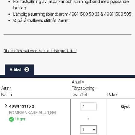
För fastsättning av låsbalkar och surrningsband med passande
beslag
Lämpliga surrningsband: art.nr 4981 1500 50 33 & 4981 1500 505
Ø på låsbalkens stifthål: 25mm
Bli den första att recensera den här produkten
Artikel
2
Antal ×
Art.nr
Förpackning =
Namn
kvantitet
Paket
4984 131 15 2
Styck
KOMBIANKARE ALU 1,5M
x
I lager