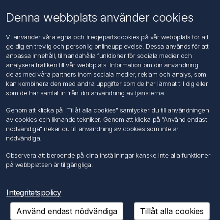
Användningsvillkor
Om oss
Denna webbplats använder cookies
Kontakta oss
Vi använder våra egna och tredjepartscookies på vår webbplats för att
ge dig en trevlig och personlig onlineupplevelse. Dessa används för att
Kundtjänst
anpassa innehåll, tillhandahålla funktioner för sociala medier och
Sök
analysera trafiken till vår webbplats. Information om din användning
delas med våra partners inom sociala medier, reklam och analys, som
kan kombinera den med andra uppgifter som de har lämnat till dig eller
Mitt konto
som de har samlat in från din användning av tjänsterna.
Mitt konto
Genom att klicka på "Tillåt alla cookies" samtycker du till användningen
Mina ordrar
av cookies och liknande tekniker. Genom att klicka på "Använd endast
Mina adresser
nödvändiga" nekar du till användning av cookies som inte är
nödvändiga.
Följ oss
Observera att beroende på dina inställningar kanske inte alla funktioner
på webbplatsen är tillgängliga.
Integritetspolicy
Använd endast nödvändiga
Tillåt alla cookies
Copyright © 2026 FÖRCH Sverige AB. Alla rättigheter reserverade.