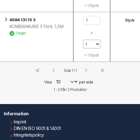
=
1
Styck
4984 131 15 3
Styck
KOMBIANKARE STAHL 1,5M
x
I lager
=
1
Styck
Sida 1 / 1
Visa
per sida
1 - 2 från
2
Produkter
Information
Imprint
DIN EN ISO 9001 & 14001
Integritetspolicy