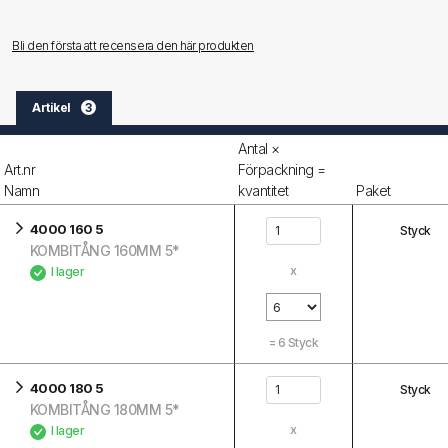
Bli den första att recensera den här produkten
Artikel
3
Antal ×
Art.nr
Förpackning =
Namn
kvantitet
Paket
4000 160 5
Styck
KOMBITÅNG 160MM 5*
x
I lager
=
6
Styck
4000 180 5
Styck
KOMBITÅNG 180MM 5*
x
I lager