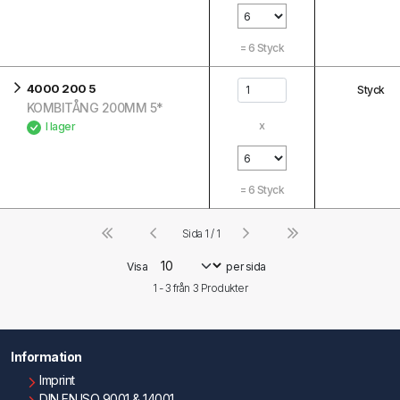
=
6
Styck
4000 200 5
Styck
KOMBITÅNG 200MM 5*
x
I lager
=
6
Styck
Sida 1 / 1
Visa
per sida
1 - 3 från
3
Produkter
Information
Imprint
DIN EN ISO 9001 & 14001