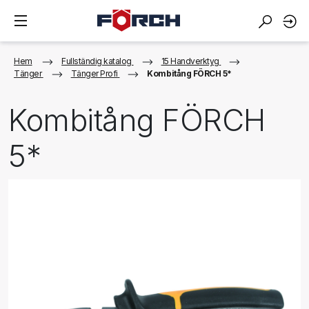
Hem
Fullständig katalog
15 Handverktyg
Tänger
Tänger Profi
Kombitång FÖRCH 5*
Kombitång FÖRCH
5*