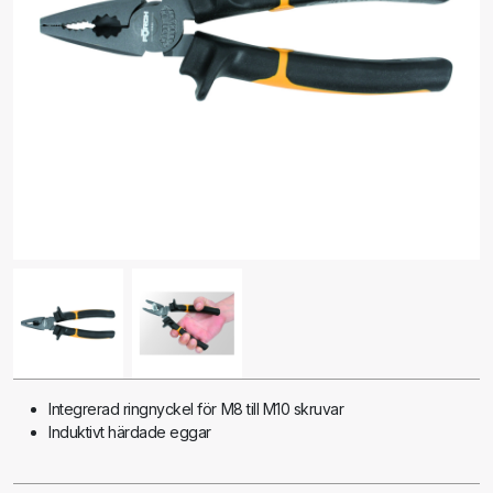
Integrerad ringnyckel för M8 till M10 skruvar
Induktivt härdade eggar