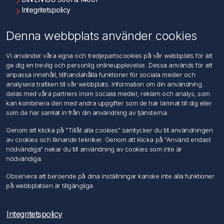
Integritetspolicy
Användningsvillkor
Om oss
Denna webbplats använder cookies
Kontakta oss
Vi använder våra egna och tredjepartscookies på vår webbplats för att
ge dig en trevlig och personlig onlineupplevelse. Dessa används för att
Kundtjänst
anpassa innehåll, tillhandahålla funktioner för sociala medier och
Sök
analysera trafiken till vår webbplats. Information om din användning
delas med våra partners inom sociala medier, reklam och analys, som
kan kombinera den med andra uppgifter som de har lämnat till dig eller
Mitt konto
som de har samlat in från din användning av tjänsterna.
Mitt konto
Genom att klicka på "Tillåt alla cookies" samtycker du till användningen
Mina ordrar
av cookies och liknande tekniker. Genom att klicka på "Använd endast
Mina adresser
nödvändiga" nekar du till användning av cookies som inte är
nödvändiga.
Följ oss
Observera att beroende på dina inställningar kanske inte alla funktioner
på webbplatsen är tillgängliga.
Integritetspolicy