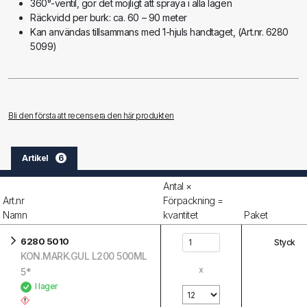
360°-ventil, gör det möjligt att spraya i alla lägen
Räckvidd per burk: ca. 60 – 90 meter
Kan användas tillsammans med 1-hjuls handtaget, (Art.nr. 6280
5099)
Bli den första att recensera den här produkten
Artikel
6
Antal ×
Art.nr
Förpackning =
Namn
kvantitet
Paket
6280 5010
Styck
KON.MARK.GUL L200 500ML
x
5*
I lager