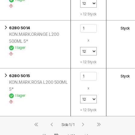
=
12
Styck
6280 5014
Styck
KON.MARK.ORANGE L200
x
500ML 5*
I lager
=
12
Styck
6280 5015
Styck
KON.MARK.ROSA L200 500ML
x
5*
I lager
=
12
Styck
Sida 1 / 1