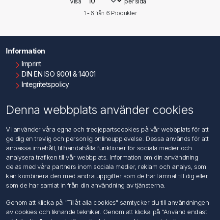
Visa
per sida
1 - 6 från
6
Produkter
Information
Imprint
DIN EN ISO 9001 & 14001
Integritetspolicy
Användningsvillkor
Om oss
Denna webbplats använder cookies
Kontakta oss
Vi använder våra egna och tredjepartscookies på vår webbplats för att
ge dig en trevlig och personlig onlineupplevelse. Dessa används för att
Kundtjänst
anpassa innehåll, tillhandahålla funktioner för sociala medier och
Sök
analysera trafiken till vår webbplats. Information om din användning
delas med våra partners inom sociala medier, reklam och analys, som
kan kombinera den med andra uppgifter som de har lämnat till dig eller
Mitt konto
som de har samlat in från din användning av tjänsterna.
Mitt konto
Genom att klicka på "Tillåt alla cookies" samtycker du till användningen
Mina ordrar
av cookies och liknande tekniker. Genom att klicka på "Använd endast
Mina adresser