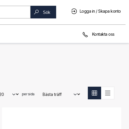
Logga in / Skapa konto
Sök
Kontakta oss
per sida