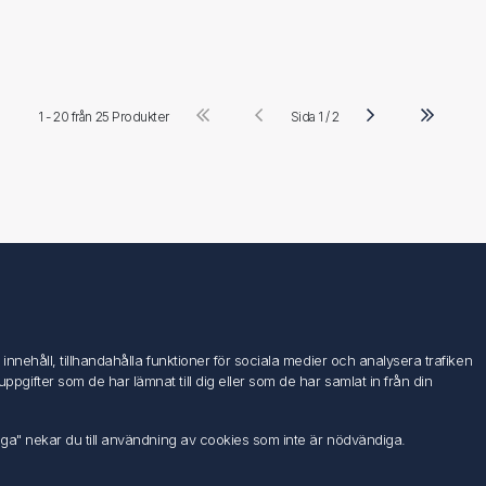
1 - 20 från
25 Produkter
Sida 1 / 2
Följ oss
nehåll, tillhandahålla funktioner för sociala medier och analysera trafiken
ifter som de har lämnat till dig eller som de har samlat in från din
iga" nekar du till användning av cookies som inte är nödvändiga.