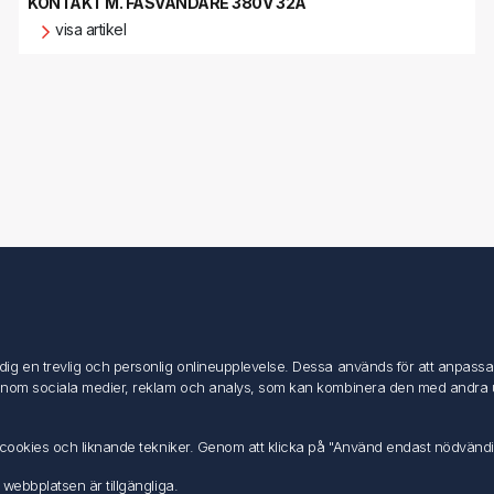
KONTAKT M. FASVÄNDARE 380V 32A
visa artikel
Mitt konto
Mitt konto
g en trevlig och personlig onlineupplevelse. Dessa används för att anpassa in
Mina ordrar
inom sociala medier, reklam och analys, som kan kombinera den med andra uppg
Mina adresser
av cookies och liknande tekniker. Genom att klicka på "Använd endast nödvänd
 webbplatsen är tillgängliga.