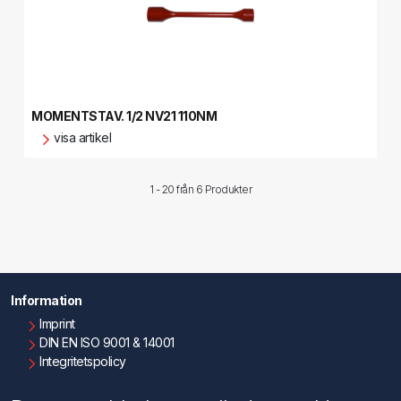
MOMENTSTAV. 1/2 NV21 110NM
visa artikel
1 - 20 från
6 Produkter
Information
Imprint
DIN EN ISO 9001 & 14001
Integritetspolicy
Användningsvillkor
Om oss