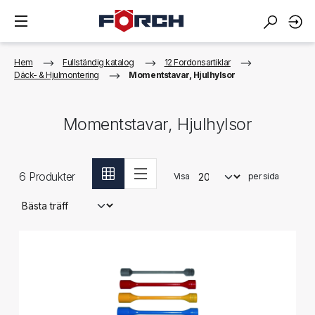
Hem
Fullständig katalog
12 Fordonsartiklar
Däck- & Hjulmontering
Momentstavar, Hjulhylsor
Momentstavar, Hjulhylsor
6
Produkter
Visa
per sida