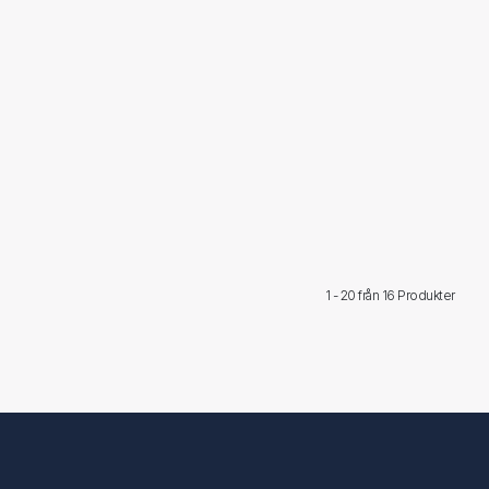
1 - 20 från
16 Produkter
Följ oss