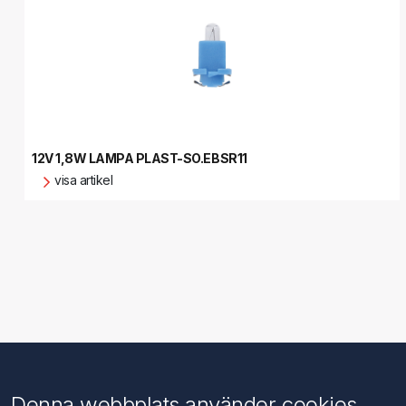
12V 1,8W LAMPA PLAST-SO.EBSR11
visa artikel
Information
Kundtjänst
Denna webbplats använder cookies