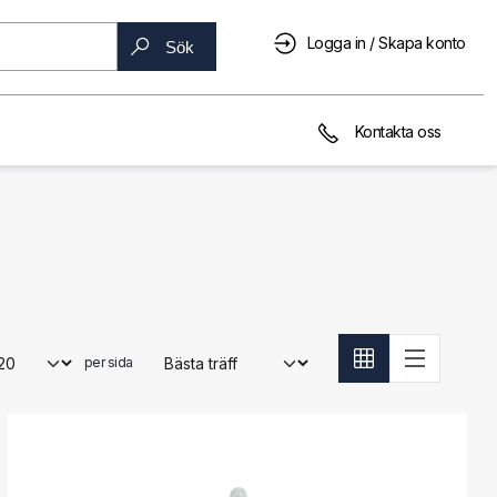
Logga in / Skapa konto
Sök
Kontakta oss
per sida