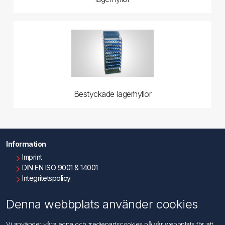
Bestyckade lagerhyllor
Information
Imprint
DIN EN ISO 9001 & 14001
Integritetspolicy
Användningsvillkor
Om oss
Denna webbplats använder cookies
Kontakta oss
Vi använder våra egna och tredjepartscookies på vår webbplats för att