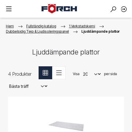
Hem
Fullständig katalog
1 Verkstadskemi
Dubbelsidig Tejp & Ljudisoleringspanel
Ljuddämpande plattor
Ljuddämpande plattor
4
Produkter
Visa
per sida