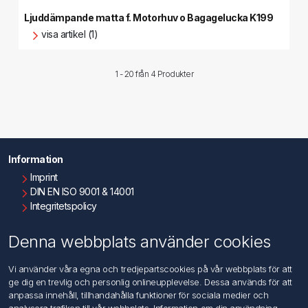
Ljuddämpande matta f. Motorhuv o Bagagelucka K199
visa artikel (1)
1 - 20 från
4 Produkter
Information
Imprint
DIN EN ISO 9001 & 14001
Integritetspolicy
Användningsvillkor
Om oss
Denna webbplats använder cookies
Kontakta oss
Vi använder våra egna och tredjepartscookies på vår webbplats för att
ge dig en trevlig och personlig onlineupplevelse. Dessa används för att
Kundtjänst
anpassa innehåll, tillhandahålla funktioner för sociala medier och
Sök