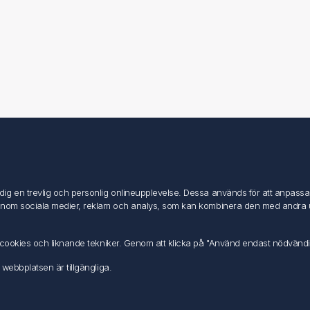
Mitt konto
Mitt konto
g en trevlig och personlig onlineupplevelse. Dessa används för att anpassa in
Mina ordrar
inom sociala medier, reklam och analys, som kan kombinera den med andra uppg
Mina adresser
av cookies och liknande tekniker. Genom att klicka på "Använd endast nödvänd
 webbplatsen är tillgängliga.