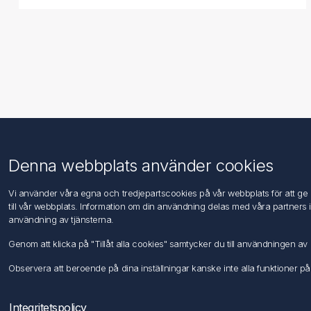
Information
Kundtjänst
Denna webbplats använder cookies
Imprint
Sök
Vi använder våra egna och tredjepartscookies på vår webbplats för att ge di
DIN EN ISO 9001 & 14001
till vår webbplats. Information om din användning delas med våra partners 
Integritetspolicy
användning av tjänsterna.
Användningsvillkor
Genom att klicka på "Tillåt alla cookies" samtycker du till användningen 
Om oss
Kontakta oss
Observera att beroende på dina inställningar kanske inte alla funktioner på
Integritetspolicy