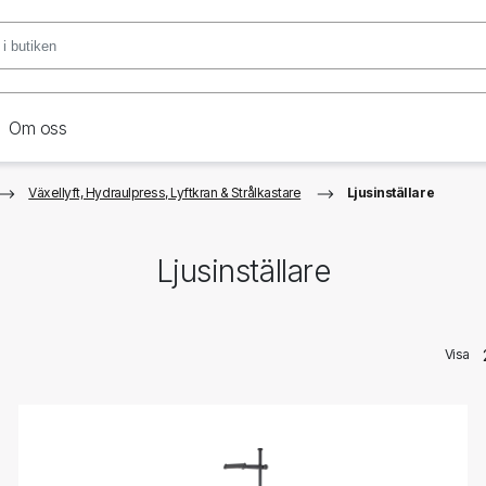
Om oss
Växellyft, Hydraulpress, Lyftkran & Strålkastare
Ljusinställare
Ljusinställare
Visa