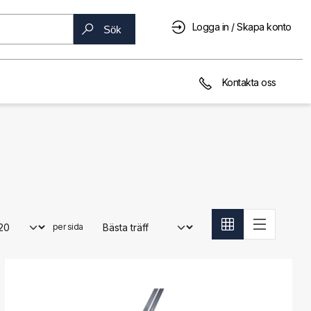
Logga in / Skapa konto
Sök
Kontakta oss
per sida