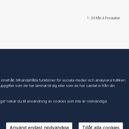
1 - 20 från
4 Produkter
Följ oss
nehåll, tillhandahålla funktioner för sociala medier och analysera trafiken
ifter som de har lämnat till dig eller som de har samlat in från din
iga" nekar du till användning av cookies som inte är nödvändiga.
Använd endast nödvändiga
Tillåt alla cookies