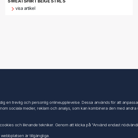
SWEATSHIRT BEIGE STRL S
visa artikel
Mitt konto
Mitt konto
g en trevlig och personlig onlineupplevelse. Dessa används för att anpassa in
Mina ordrar
inom sociala medier, reklam och analys, som kan kombinera den med andra uppg
Mina adresser
av cookies och liknande tekniker. Genom att klicka på "Använd endast nödvänd
 webbplatsen är tillgängliga.