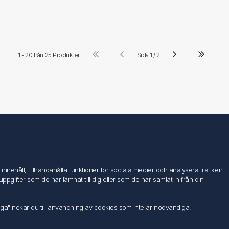
1 - 20 från
25 Produkter
Sida 1 / 2
Följ oss
nehåll, tillhandahålla funktioner för sociala medier och analysera trafiken
ifter som de har lämnat till dig eller som de har samlat in från din
iga" nekar du till användning av cookies som inte är nödvändiga.