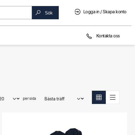
Logga in / Skapa konto
Sök
Kontakta oss
per sida