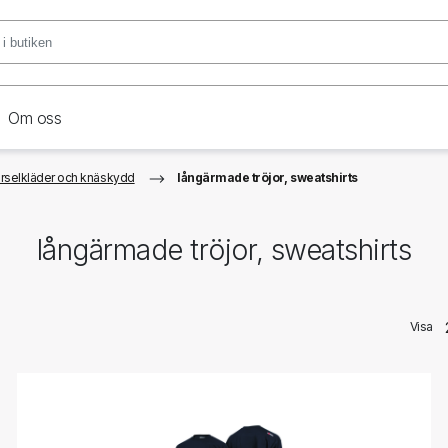
Om oss
arselkläder och knäskydd
långärmade tröjor, sweatshirts
långärmade tröjor, sweatshirts
Visa