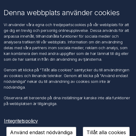
Användningsvillkor
Om oss
Denna webbplats använder cookies
Kontakta oss
Vi använder våra egna och tredjepartscookies på vår webbplats för att
ge dig en trevlig och personlig onlineupplevelse. Dessa används för att
Kundtjänst
anpassa innehåll, tillhandahålla funktioner för sociala medier och
Sök
analysera trafiken till vår webbplats. Information om din användning
delas med våra partners inom sociala medier, reklam och analys, som
kan kombinera den med andra uppgifter som de har lämnat till dig eller
Mitt konto
som de har samlat in från din användning av tjänsterna.
Mitt konto
Genom att klicka på "Tillåt alla cookies" samtycker du till användningen
Mina ordrar
av cookies och liknande tekniker. Genom att klicka på "Använd endast
Mina adresser
nödvändiga" nekar du till användning av cookies som inte är
nödvändiga.
Följ oss
Observera att beroende på dina inställningar kanske inte alla funktioner
på webbplatsen är tillgängliga.
Integritetspolicy
Använd endast nödvändiga
Tillåt alla cookies
Copyright © 2026 FÖRCH Sverige AB. Alla rättigheter reserverade.