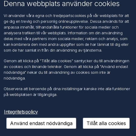
Om oss
Denna webbplats använder cookies
Kontakta oss
Vi använder våra egna och tredjepartscookies på vår webbplats för att
ge dig en trevlig och personlig onlineupplevelse. Dessa används för att
Kundtjänst
anpassa innehåll, tillhandahålla funktioner för sociala medier och
Sök
analysera trafiken till vår webbplats. Information om din användning
delas med våra partners inom sociala medier, reklam och analys, som
kan kombinera den med andra uppgifter som de har lämnat till dig eller
Mitt konto
som de har samlat in från din användning av tjänsterna.
Mitt konto
Genom att klicka på "Tillåt alla cookies" samtycker du till användningen
Mina ordrar
av cookies och liknande tekniker. Genom att klicka på "Använd endast
Mina adresser
nödvändiga" nekar du till användning av cookies som inte är
nödvändiga.
Följ oss
Observera att beroende på dina inställningar kanske inte alla funktioner
på webbplatsen är tillgängliga.
Integritetspolicy
Använd endast nödvändiga
Tillåt alla cookies
Copyright © 2026 FÖRCH Sverige AB. Alla rättigheter reserverade.
Powered by
nopCommerce