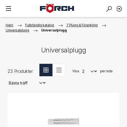
Hem
Fullständig katalog
7 Plugg & Förankring
Universalplugg
Universalplugg
Universalplugg
23
Produkter
Visa
per sida