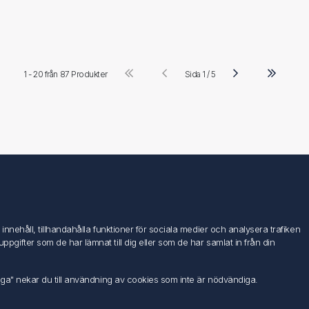
1 - 20 från
87 Produkter
Sida 1 / 5
Följ oss
nehåll, tillhandahålla funktioner för sociala medier och analysera trafiken
ifter som de har lämnat till dig eller som de har samlat in från din
iga" nekar du till användning av cookies som inte är nödvändiga.