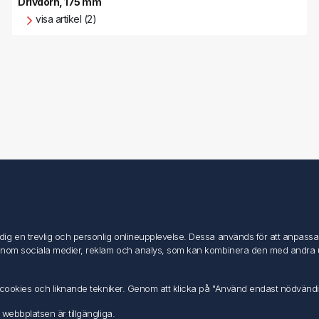
Drivdorn, 175 mm
visa artikel (2)
Mitt konto
Mitt konto
g en trevlig och personlig onlineupplevelse. Dessa används för att anpassa in
Mina ordrar
inom sociala medier, reklam och analys, som kan kombinera den med andra uppg
Mina adresser
av cookies och liknande tekniker. Genom att klicka på "Använd endast nödvänd
 webbplatsen är tillgängliga.