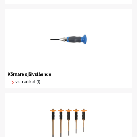
Körnare självslående
visa artikel (1)