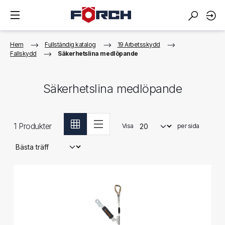
Hem
Fullständig katalog
19 Arbetsskydd
Fallskydd
Säkerhetslina medlöpande
Säkerhetslina medlöpande
1
Produkter
Visa
per sida