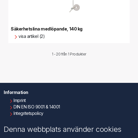
Säkerhetslina medlöpande, 140 kg
visa artikel (2)
1 - 20 från
1 Produkter
Information
Imprint
DIN EN ISO 9001 & 14001
Integritetspolicy
Användningsvillkor
Om oss
Denna webbplats använder cookies
Kontakta oss