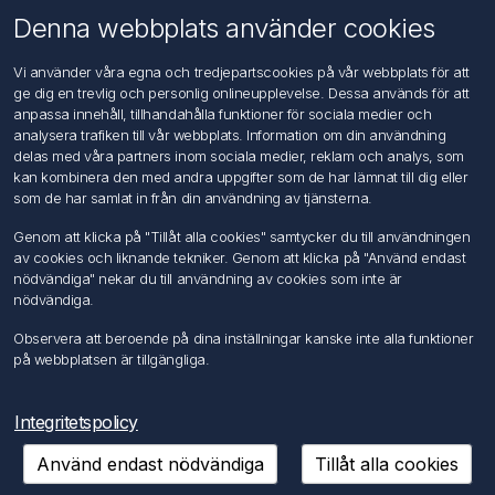
Om oss
Denna webbplats använder cookies
Kontakta oss
Vi använder våra egna och tredjepartscookies på vår webbplats för att
ge dig en trevlig och personlig onlineupplevelse. Dessa används för att
Kundtjänst
anpassa innehåll, tillhandahålla funktioner för sociala medier och
Sök
analysera trafiken till vår webbplats. Information om din användning
delas med våra partners inom sociala medier, reklam och analys, som
kan kombinera den med andra uppgifter som de har lämnat till dig eller
Mitt konto
som de har samlat in från din användning av tjänsterna.
Mitt konto
Genom att klicka på "Tillåt alla cookies" samtycker du till användningen
Mina ordrar
av cookies och liknande tekniker. Genom att klicka på "Använd endast
Mina adresser
nödvändiga" nekar du till användning av cookies som inte är
nödvändiga.
Följ oss
Observera att beroende på dina inställningar kanske inte alla funktioner
på webbplatsen är tillgängliga.
Integritetspolicy
Använd endast nödvändiga
Tillåt alla cookies
Copyright © 2026 FÖRCH Sverige AB. Alla rättigheter reserverade.
Powered by
nopCommerce