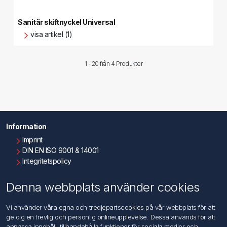
Sanitär skiftnyckel Universal
visa artikel (1)
1 - 20 från
4 Produkter
Information
Imprint
DIN EN ISO 9001 & 14001
Integritetspolicy
Användningsvillkor
Om oss
Denna webbplats använder cookies
Kontakta oss
Vi använder våra egna och tredjepartscookies på vår webbplats för att
ge dig en trevlig och personlig onlineupplevelse. Dessa används för att
Kundtjänst
anpassa innehåll, tillhandahålla funktioner för sociala medier och