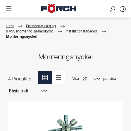
Hem
Fullständig katalog
9 VVS montering, Brandskydd
Installationstillbehör
Monteringsnyckel
Monteringsnyckel
4
Produkter
Visa
per sida