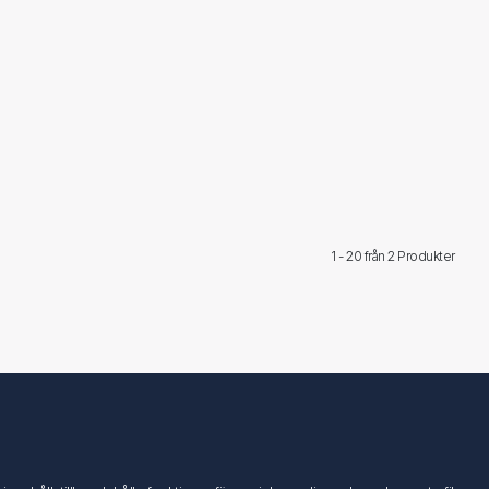
1 - 20 från
2 Produkter
Följ oss