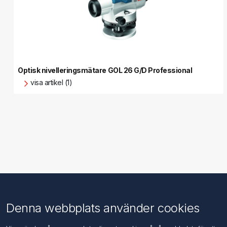
Optisk nivelleringsmätare GOL 26 G/D Professional
visa artikel (1)
Information
Kundtjänst
Denna webbplats använder cookies
Imprint
Sök