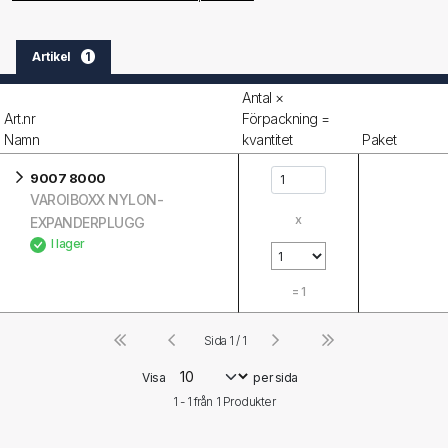
Artikel
1
Antal ×
Art.nr
Förpackning =
Namn
kvantitet
Paket
9007 8000
VAROIBOXX NYLON-
x
EXPANDERPLUGG
I lager
=
1
Sida 1 / 1
Visa
per sida
1 - 1 från
1
Produkter