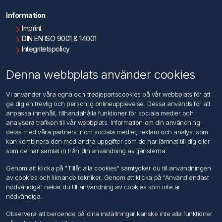
Information
Imprint
DIN EN ISO 9001 & 14001
Integritetspolicy
Användningsvillkor
Om oss
Denna webbplats använder cookies
Kontakta oss
Vi använder våra egna och tredjepartscookies på vår webbplats för att
ge dig en trevlig och personlig onlineupplevelse. Dessa används för att
Kundtjänst
anpassa innehåll, tillhandahålla funktioner för sociala medier och
Sök
analysera trafiken till vår webbplats. Information om din användning
delas med våra partners inom sociala medier, reklam och analys, som
kan kombinera den med andra uppgifter som de har lämnat till dig eller
Mitt konto
som de har samlat in från din användning av tjänsterna.
Mitt konto
Genom att klicka på "Tillåt alla cookies" samtycker du till användningen
Mina ordrar
av cookies och liknande tekniker. Genom att klicka på "Använd endast
Mina adresser
nödvändiga" nekar du till användning av cookies som inte är
nödvändiga.
Följ oss
Observera att beroende på dina inställningar kanske inte alla funktioner