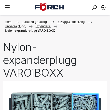
Hem
Fullständig katalog
7 Plugg & Förankring
Universalplugg
Expanders
Nylon-expanderplugg VAROiBOXX
Nylon-
expanderplugg
VAROiBOXX