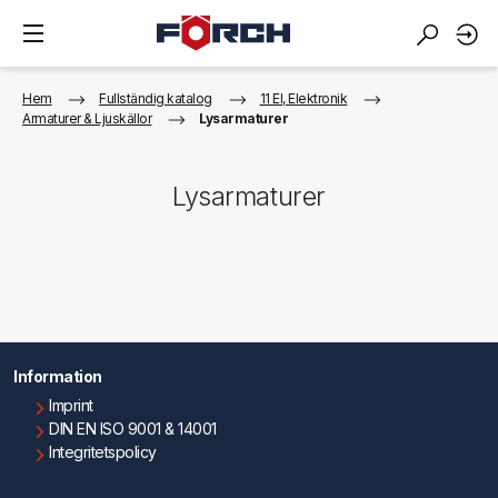
Hem
Fullständig katalog
11 El, Elektronik
Armaturer & Ljuskällor
Lysarmaturer
Lysarmaturer
Information
Imprint
DIN EN ISO 9001 & 14001
Integritetspolicy
Användningsvillkor