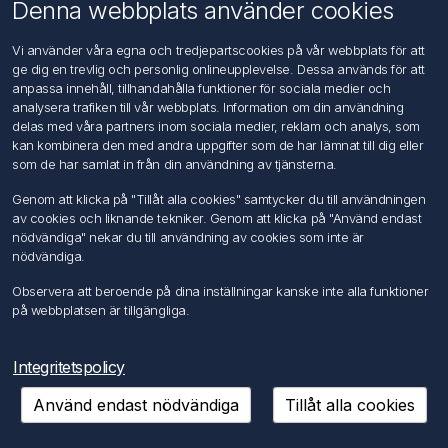
Om oss
Denna webbplats använder cookies
Kontakta oss
Vi använder våra egna och tredjepartscookies på vår webbplats för att
ge dig en trevlig och personlig onlineupplevelse. Dessa används för att
Kundtjänst
anpassa innehåll, tillhandahålla funktioner för sociala medier och
Sök
analysera trafiken till vår webbplats. Information om din användning
delas med våra partners inom sociala medier, reklam och analys, som
kan kombinera den med andra uppgifter som de har lämnat till dig eller
Mitt konto
som de har samlat in från din användning av tjänsterna.
Mitt konto
Genom att klicka på "Tillåt alla cookies" samtycker du till användningen
Mina ordrar
av cookies och liknande tekniker. Genom att klicka på "Använd endast
Mina adresser
nödvändiga" nekar du till användning av cookies som inte är
nödvändiga.
Följ oss
Observera att beroende på dina inställningar kanske inte alla funktioner
på webbplatsen är tillgängliga.
Integritetspolicy
Använd endast nödvändiga
Tillåt alla cookies
Copyright © 2026 FÖRCH Sverige AB. Alla rättigheter reserverade.
Powered by
nopCommerce