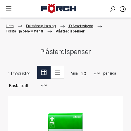
Hem
Fullständig katalog
19 Arbetsskydd
Första Hjälpen-Material
Plåsterdispenser
Plåsterdispenser
1
Produkter
Visa
per sida