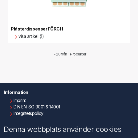
Plåsterdispenser FÖRCH
visa artikel (1)
1 - 20 från
1 Produkter
Information
Imprint
DIN EN ISO 9001 & 14001
Integritetspolicy
Användningsvillkor
Om oss
Denna webbplats använder cookies
Kontakta oss