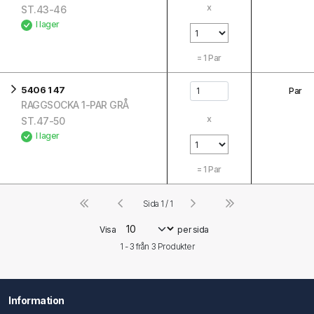
x
ST.43-46
I lager
=
1
Par
5406 1 47
Par
RAGGSOCKA 1-PAR GRÅ
x
ST.47-50
I lager
=
1
Par
Sida 1 / 1
Visa
per sida
1 - 3 från
3
Produkter
Information