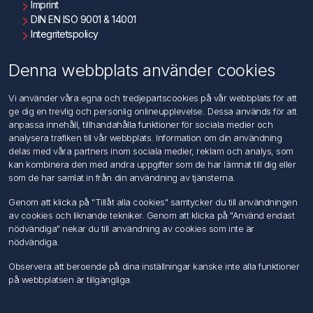
Imprint
DIN EN ISO 9001 & 14001
Integritetspolicy
Användningsvillkor
Om oss
Denna webbplats använder cookies
Kontakta oss
Vi använder våra egna och tredjepartscookies på vår webbplats för att
ge dig en trevlig och personlig onlineupplevelse. Dessa används för att
Kundtjänst
anpassa innehåll, tillhandahålla funktioner för sociala medier och
Sök
analysera trafiken till vår webbplats. Information om din användning
delas med våra partners inom sociala medier, reklam och analys, som
kan kombinera den med andra uppgifter som de har lämnat till dig eller
Mitt konto
som de har samlat in från din användning av tjänsterna.
Mitt konto
Genom att klicka på "Tillåt alla cookies" samtycker du till användningen
Mina ordrar
av cookies och liknande tekniker. Genom att klicka på "Använd endast
Mina adresser
nödvändiga" nekar du till användning av cookies som inte är
nödvändiga.
Följ oss
Observera att beroende på dina inställningar kanske inte alla funktioner
på webbplatsen är tillgängliga.