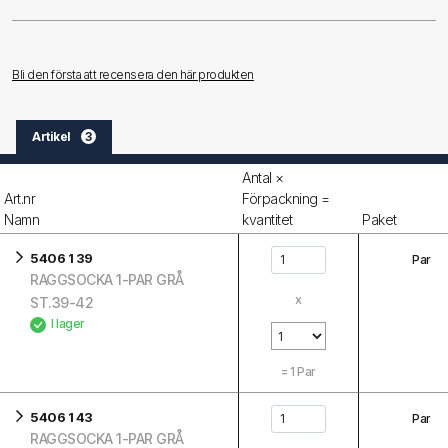
Bli den första att recensera den här produkten
Artikel
3
Antal ×
Art.nr
Förpackning =
Namn
kvantitet
Paket
5406 1 39
Par
RAGGSOCKA 1-PAR GRÅ
x
ST.39-42
I lager
=
1
Par
5406 1 43
Par
RAGGSOCKA 1-PAR GRÅ