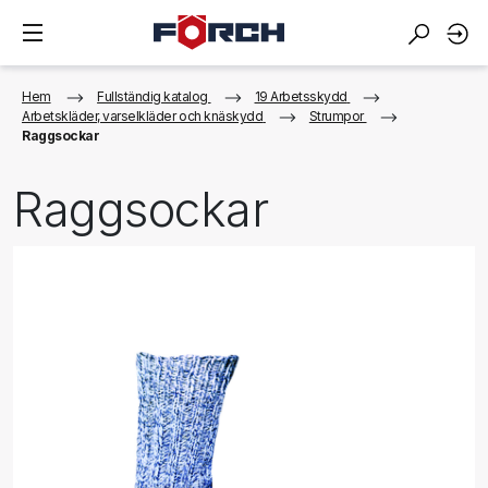
Hem
Fullständig katalog
19 Arbetsskydd
Arbetskläder, varselkläder och knäskydd
Strumpor
Raggsockar
Raggsockar