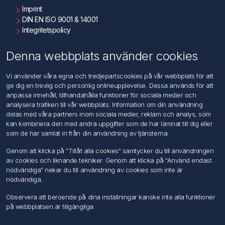
Imprint
DIN EN ISO 9001 & 14001
Integritetspolicy
Användningsvillkor
Om oss
Denna webbplats använder cookies
Kontakta oss
Vi använder våra egna och tredjepartscookies på vår webbplats för att
ge dig en trevlig och personlig onlineupplevelse. Dessa används för att
Kundtjänst
anpassa innehåll, tillhandahålla funktioner för sociala medier och
Sök
analysera trafiken till vår webbplats. Information om din användning
delas med våra partners inom sociala medier, reklam och analys, som
kan kombinera den med andra uppgifter som de har lämnat till dig eller
Mitt konto
som de har samlat in från din användning av tjänsterna.
Mitt konto
Genom att klicka på "Tillåt alla cookies" samtycker du till användningen
Mina ordrar
av cookies och liknande tekniker. Genom att klicka på "Använd endast
Mina adresser
nödvändiga" nekar du till användning av cookies som inte är
nödvändiga.
Följ oss
Observera att beroende på dina inställningar kanske inte alla funktioner
på webbplatsen är tillgängliga.