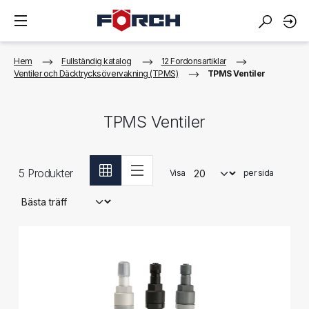
Hem
Fullständig katalog
12 Fordonsartiklar
Ventiler och Däcktrycksövervakning (TPMS)
TPMS Ventiler
TPMS Ventiler
5
Produkter
Visa
per sida