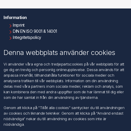
Information
Imprint
DIN EN ISO 9001 & 14001
Integritetspolicy
Användningsvillkor
Om oss
Denna webbplats använder cookies
Kontakta oss
Vi använder våra egna och tredjepartscookies på vår webbplats för att
ge dig en trevlig och personlig onlineupplevelse. Dessa används för att
Kundtjänst
anpassa innehåll, tillhandahålla funktioner för sociala medier och
Sök
analysera trafiken till vår webbplats. Information om din användning
delas med våra partners inom sociala medier, reklam och analys, som
kan kombinera den med andra uppgifter som de har lämnat till dig eller
Mitt konto
som de har samlat in från din användning av tjänsterna.
Mitt konto
Genom att klicka på "Tillåt alla cookies" samtycker du till användningen
Mina ordrar
av cookies och liknande tekniker. Genom att klicka på "Använd endast
Mina adresser
nödvändiga" nekar du till användning av cookies som inte är
nödvändiga.