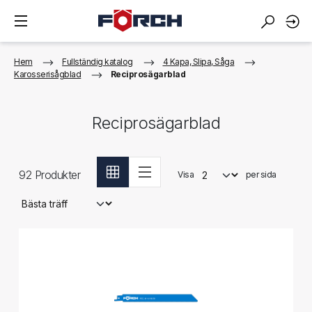
Hem
Fullständig katalog
4 Kapa, Slipa, Såga
Karosserisågblad
Reciprosägarblad
Reciprosägarblad
92
Produkter
Visa
per sida