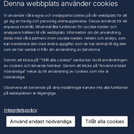
Om oss
Denna webbplats använder cookies
Kontakta oss
Vi använder våra egna och tredjepartscookies på vår webbplats för att
ge dig en trevlig och personlig onlineupplevelse. Dessa används för att
Kundtjänst
anpassa innehåll, tillhandahålla funktioner för sociala medier och
Sök
analysera trafiken till vår webbplats. Information om din användning
delas med våra partners inom sociala medier, reklam och analys, som
kan kombinera den med andra uppgifter som de har lämnat till dig eller
Mitt konto
som de har samlat in från din användning av tjänsterna.
Mitt konto
Genom att klicka på "Tillåt alla cookies" samtycker du till användningen
Mina ordrar
av cookies och liknande tekniker. Genom att klicka på "Använd endast
Mina adresser
nödvändiga" nekar du till användning av cookies som inte är
nödvändiga.
Följ oss
Observera att beroende på dina inställningar kanske inte alla funktioner
på webbplatsen är tillgängliga.
Integritetspolicy
Använd endast nödvändiga
Tillåt alla cookies
Copyright © 2026 FÖRCH Sverige AB. Alla rättigheter reserverade.
Powered by
nopCommerce