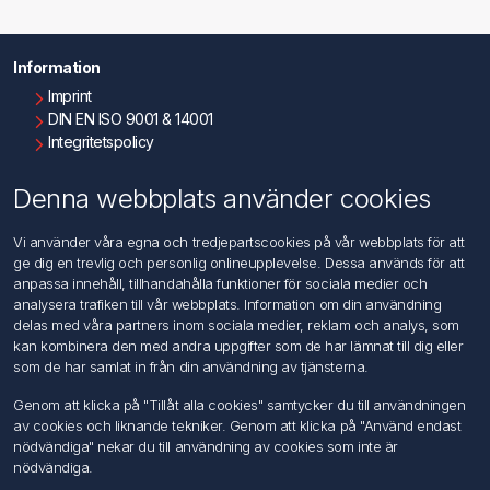
Information
Imprint
DIN EN ISO 9001 & 14001
Integritetspolicy
Användningsvillkor
Om oss
Denna webbplats använder cookies
Kontakta oss
Vi använder våra egna och tredjepartscookies på vår webbplats för att
ge dig en trevlig och personlig onlineupplevelse. Dessa används för att
Kundtjänst
anpassa innehåll, tillhandahålla funktioner för sociala medier och
Sök
analysera trafiken till vår webbplats. Information om din användning
delas med våra partners inom sociala medier, reklam och analys, som
kan kombinera den med andra uppgifter som de har lämnat till dig eller
Mitt konto
som de har samlat in från din användning av tjänsterna.
Mitt konto
Genom att klicka på "Tillåt alla cookies" samtycker du till användningen
Mina ordrar
av cookies och liknande tekniker. Genom att klicka på "Använd endast
Mina adresser
nödvändiga" nekar du till användning av cookies som inte är
nödvändiga.