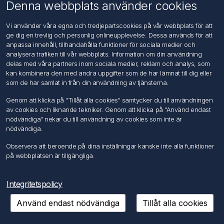
Om oss
Denna webbplats använder cookies
Kontakta oss
Vi använder våra egna och tredjepartscookies på vår webbplats för att
ge dig en trevlig och personlig onlineupplevelse. Dessa används för att
Kundtjänst
anpassa innehåll, tillhandahålla funktioner för sociala medier och
Sök
analysera trafiken till vår webbplats. Information om din användning
delas med våra partners inom sociala medier, reklam och analys, som
kan kombinera den med andra uppgifter som de har lämnat till dig eller
Mitt konto
som de har samlat in från din användning av tjänsterna.
Mitt konto
Genom att klicka på "Tillåt alla cookies" samtycker du till användningen
Mina ordrar
av cookies och liknande tekniker. Genom att klicka på "Använd endast
Mina adresser
nödvändiga" nekar du till användning av cookies som inte är
nödvändiga.
Följ oss
Observera att beroende på dina inställningar kanske inte alla funktioner
på webbplatsen är tillgängliga.
Integritetspolicy
Använd endast nödvändiga
Tillåt alla cookies
Copyright © 2026 FÖRCH Sverige AB. Alla rättigheter reserverade.
Powered by
nopCommerce