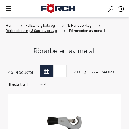
Hem
Fullständig katalog
15 Handverktyg
Rörbearbetning & Sanitetverktyg
Rörarbeten av metall
Rörarbeten av metall
45
Produkter
Visa
per sida