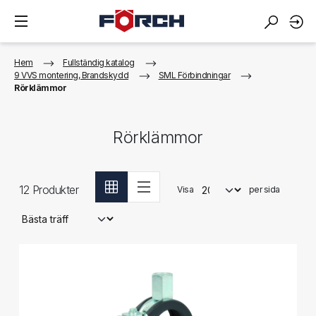
Hem
Fullständig katalog
9 VVS montering, Brandskydd
SML Förbindningar
Rörklämmor
Rörklämmor
12
Produkter
Visa
per sida