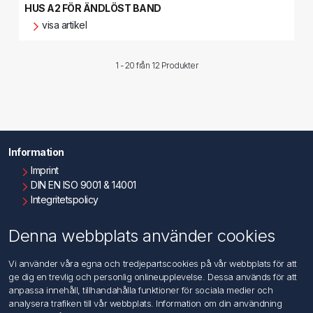
HUS A2 FÖR ÄNDLÖST BAND
visa artikel
1 - 20 från
12 Produkter
Information
Imprint
DIN EN ISO 9001 & 14001
Integritetspolicy
Användningsvillkor
Om oss
Denna webbplats använder cookies
Kontakta oss
Vi använder våra egna och tredjepartscookies på vår webbplats för att
ge dig en trevlig och personlig onlineupplevelse. Dessa används för att
Kundtjänst
anpassa innehåll, tillhandahålla funktioner för sociala medier och
Sök
analysera trafiken till vår webbplats. Information om din användning