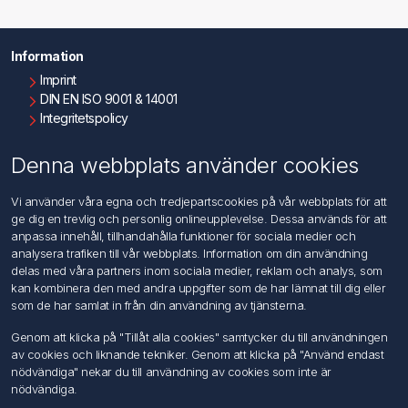
Information
Imprint
DIN EN ISO 9001 & 14001
Integritetspolicy
Användningsvillkor
Om oss
Denna webbplats använder cookies
Kontakta oss
Vi använder våra egna och tredjepartscookies på vår webbplats för att
ge dig en trevlig och personlig onlineupplevelse. Dessa används för att
Kundtjänst
anpassa innehåll, tillhandahålla funktioner för sociala medier och
Sök
analysera trafiken till vår webbplats. Information om din användning
delas med våra partners inom sociala medier, reklam och analys, som
kan kombinera den med andra uppgifter som de har lämnat till dig eller
Mitt konto
som de har samlat in från din användning av tjänsterna.
Mitt konto
Genom att klicka på "Tillåt alla cookies" samtycker du till användningen
Mina ordrar
av cookies och liknande tekniker. Genom att klicka på "Använd endast
Mina adresser
nödvändiga" nekar du till användning av cookies som inte är
nödvändiga.