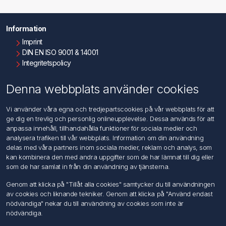
Information
Imprint
DIN EN ISO 9001 & 14001
Integritetspolicy
Användningsvillkor
Om oss
Denna webbplats använder cookies
Kontakta oss
Vi använder våra egna och tredjepartscookies på vår webbplats för att
ge dig en trevlig och personlig onlineupplevelse. Dessa används för att
Kundtjänst
anpassa innehåll, tillhandahålla funktioner för sociala medier och
Sök
analysera trafiken till vår webbplats. Information om din användning
delas med våra partners inom sociala medier, reklam och analys, som
kan kombinera den med andra uppgifter som de har lämnat till dig eller
Mitt konto
som de har samlat in från din användning av tjänsterna.
Mitt konto
Genom att klicka på "Tillåt alla cookies" samtycker du till användningen
Mina ordrar
av cookies och liknande tekniker. Genom att klicka på "Använd endast
Mina adresser
nödvändiga" nekar du till användning av cookies som inte är
nödvändiga.