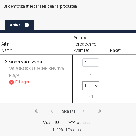
Bli den första att recensera den här produkten
Artikel
1
Antal ×
Art.nr
Förpackning =
Namn
kvantitet
Paket
9003 2301 2303
VAROBOXX U-SCHEIBEN 125
x
F:A/B
Ej i lager
=
1
Sida 1 / 1
Visa
per sida
1 - 1 från
1
Produkter