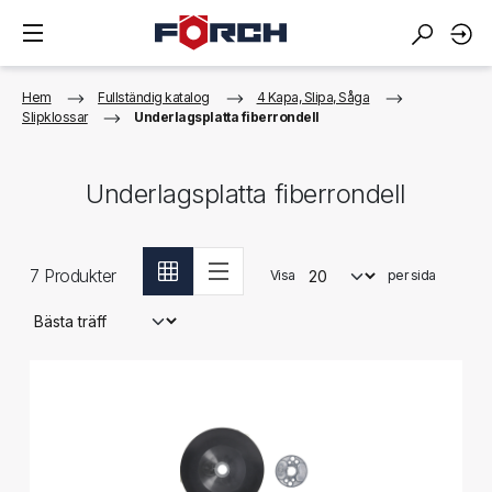
Hem
Fullständig katalog
4 Kapa, Slipa, Såga
Slipklossar
Underlagsplatta fiberrondell
Underlagsplatta fiberrondell
7
Produkter
Visa
per sida