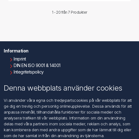
1 - 20 från
7 Produkter
Information
Imprint
DIN EN ISO 9001 & 14001
Integritetspolicy
Användningsvillkor
Om oss
Denna webbplats använder cookies
Kontakta oss
Vi använder våra egna och tredjepartscookies på vår webbplats för att
ge dig en trevlig och personlig onlineupplevelse. Dessa används för att
Kundtjänst
anpassa innehåll, tillhandahålla funktioner för sociala medier och
Sök
analysera trafiken till vår webbplats. Information om din användning
delas med våra partners inom sociala medier, reklam och analys, som
kan kombinera den med andra uppgifter som de har lämnat till dig eller
Mitt konto
som de har samlat in från din användning av tjänsterna.