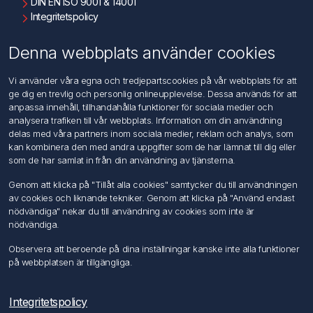
DIN EN ISO 9001 & 14001
Integritetspolicy
Användningsvillkor
Om oss
Denna webbplats använder cookies
Kontakta oss
Vi använder våra egna och tredjepartscookies på vår webbplats för att
ge dig en trevlig och personlig onlineupplevelse. Dessa används för att
Kundtjänst
anpassa innehåll, tillhandahålla funktioner för sociala medier och
Sök
analysera trafiken till vår webbplats. Information om din användning
delas med våra partners inom sociala medier, reklam och analys, som
kan kombinera den med andra uppgifter som de har lämnat till dig eller
Mitt konto
som de har samlat in från din användning av tjänsterna.
Mitt konto
Genom att klicka på "Tillåt alla cookies" samtycker du till användningen
Mina ordrar
av cookies och liknande tekniker. Genom att klicka på "Använd endast
Mina adresser
nödvändiga" nekar du till användning av cookies som inte är
nödvändiga.
Följ oss
Observera att beroende på dina inställningar kanske inte alla funktioner
på webbplatsen är tillgängliga.
Integritetspolicy