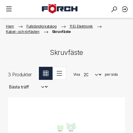
Hem
Fullständig katalog
11 El, Elektronik
Kabel- och rörfästen
Skruvfäste
Skruvfäste
3
Produkter
Visa
per sida