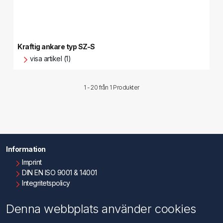
Kraftig ankare typ SZ-S
visa artikel (1)
1 - 20 från
1 Produkter
Information
Imprint
DIN EN ISO 9001 & 14001
Integritetspolicy
Användningsvillkor
Om oss
Denna webbplats använder cookies
Kontakta oss