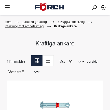
Hem
Fullständig katalog
7 Plugg & Förankring
Infästning för Hårdbelastning
Kraftiga ankare
Kraftiga ankare
1
Produkter
Visa
per sida