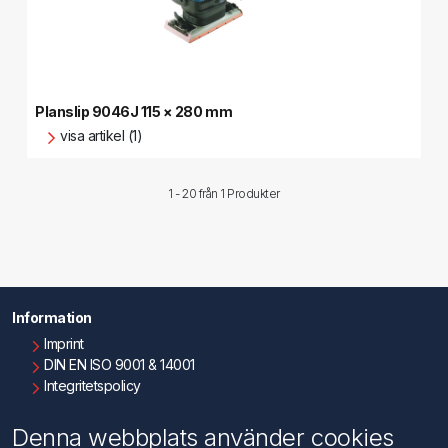
Planslip 9046J 115 × 280 mm
visa artikel (1)
1 - 20 från
1 Produkter
Information
Imprint
DIN EN ISO 9001 & 14001
Integritetspolicy
Användningsvillkor
Om oss
Denna webbplats använder cookies