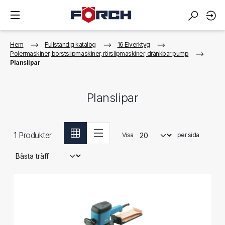
Hem
Fullständig katalog
16 Elverktyg
Polermaskiner, borstslipmaskiner, rörslipmaskiner, dränkbar pump
Planslipar
Planslipar
1
Produkter
Visa
per sida