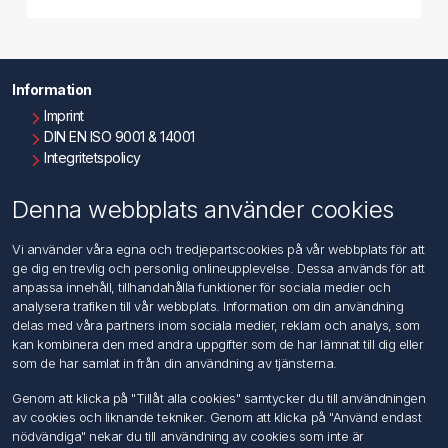
Information
Imprint
DIN EN ISO 9001 & 14001
Integritetspolicy
Användningsvillkor
Om oss
Denna webbplats använder cookies
Kontakta oss
Vi använder våra egna och tredjepartscookies på vår webbplats för att
ge dig en trevlig och personlig onlineupplevelse. Dessa används för att
Kundtjänst
anpassa innehåll, tillhandahålla funktioner för sociala medier och
Sök
analysera trafiken till vår webbplats. Information om din användning
delas med våra partners inom sociala medier, reklam och analys, som
kan kombinera den med andra uppgifter som de har lämnat till dig eller
Mitt konto
som de har samlat in från din användning av tjänsterna.
Mitt konto
Genom att klicka på "Tillåt alla cookies" samtycker du till användningen
Mina ordrar
av cookies och liknande tekniker. Genom att klicka på "Använd endast
Mina adresser
nödvändiga" nekar du till användning av cookies som inte är