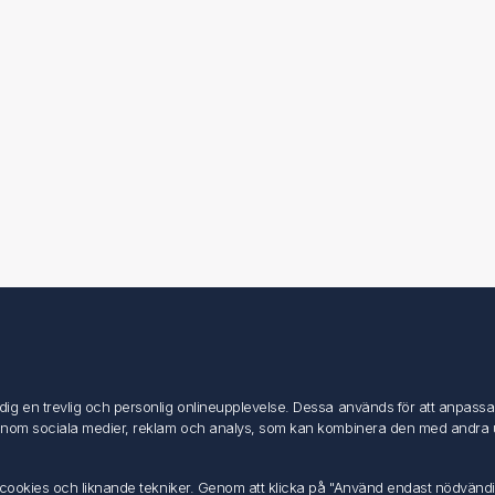
Mitt konto
Mitt konto
g en trevlig och personlig onlineupplevelse. Dessa används för att anpassa in
Mina ordrar
inom sociala medier, reklam och analys, som kan kombinera den med andra uppg
Mina adresser
av cookies och liknande tekniker. Genom att klicka på "Använd endast nödvänd