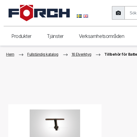
Produkter
Tjänster
Verksamhetsområden
Hem
Fullständig katalog
16 Elverktyg
Tillbehör för Bat