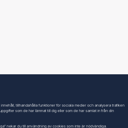
Följ oss
nehåll, tillhandahålla funktioner för sociala medier och analysera trafiken
ifter som de har lämnat till dig eller som de har samlat in från din
iga" nekar du till användning av cookies som inte är nödvändiga.