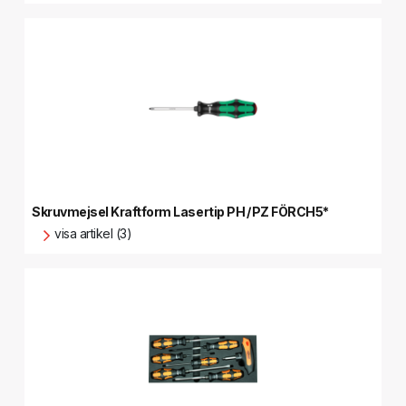
Skruvmejsel Kraftform Lasertip PH / PZ FÖRCH5*
visa artikel (3)