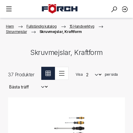
Hem
Fullständig katalog
15 Handverktyg
Skruvmejslar
Skruvmejslar, Kraftform
Skruvmejslar, Kraftform
37
Produkter
Visa
per sida