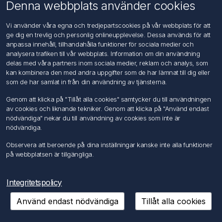
Om oss
Denna webbplats använder cookies
Kontakta oss
Vi använder våra egna och tredjepartscookies på vår webbplats för att
ge dig en trevlig och personlig onlineupplevelse. Dessa används för att
Kundtjänst
anpassa innehåll, tillhandahålla funktioner för sociala medier och
Sök
analysera trafiken till vår webbplats. Information om din användning
delas med våra partners inom sociala medier, reklam och analys, som
kan kombinera den med andra uppgifter som de har lämnat till dig eller
Mitt konto
som de har samlat in från din användning av tjänsterna.
Mitt konto
Genom att klicka på "Tillåt alla cookies" samtycker du till användningen
Mina ordrar
av cookies och liknande tekniker. Genom att klicka på "Använd endast
Mina adresser
nödvändiga" nekar du till användning av cookies som inte är
nödvändiga.
Följ oss
Observera att beroende på dina inställningar kanske inte alla funktioner
på webbplatsen är tillgängliga.
Integritetspolicy
Använd endast nödvändiga
Tillåt alla cookies
Copyright © 2026 FÖRCH Sverige AB. Alla rättigheter reserverade.
Powered by
nopCommerce