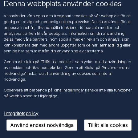
Om oss
Denna webbplats använder cookies
Kontakta oss
Vi använder våra egna och tredjepartscookies på vår webbplats för att
ge dig en trevlig och personlig onlineupplevelse. Dessa används för att
Kundtjänst
anpassa innehåll, tillhandahålla funktioner för sociala medier och
Sök
analysera trafiken till vår webbplats. Information om din användning
delas med våra partners inom sociala medier, reklam och analys, som
kan kombinera den med andra uppgifter som de har lämnat till dig eller
Mitt konto
som de har samlat in från din användning av tjänsterna.
Mitt konto
Genom att klicka på "Tillåt alla cookies" samtycker du till användningen
Mina ordrar
av cookies och liknande tekniker. Genom att klicka på "Använd endast
Mina adresser
nödvändiga" nekar du till användning av cookies som inte är
nödvändiga.
Följ oss
Observera att beroende på dina inställningar kanske inte alla funktioner
på webbplatsen är tillgängliga.
Integritetspolicy
Använd endast nödvändiga
Tillåt alla cookies
Copyright © 2026 FÖRCH Sverige AB. Alla rättigheter reserverade.
Powered by
nopCommerce