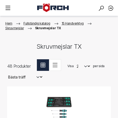
Hem
Fullständig katalog
15 Handverktyg
Skruvmejslar
Skruvmejslar TX
Skruvmejslar TX
48
Produkter
Visa
per sida