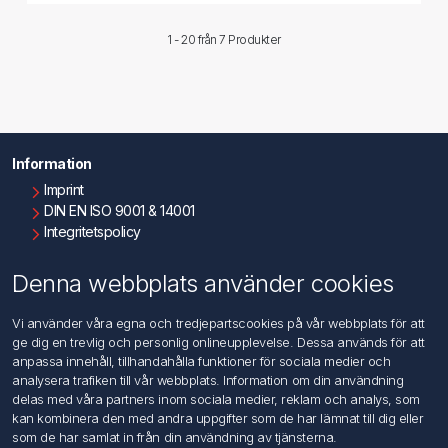
1 - 20 från
7 Produkter
Information
Imprint
DIN EN ISO 9001 & 14001
Integritetspolicy
Användningsvillkor
Om oss
Denna webbplats använder cookies
Kontakta oss
Vi använder våra egna och tredjepartscookies på vår webbplats för att
ge dig en trevlig och personlig onlineupplevelse. Dessa används för att
Kundtjänst
anpassa innehåll, tillhandahålla funktioner för sociala medier och
Sök
analysera trafiken till vår webbplats. Information om din användning
delas med våra partners inom sociala medier, reklam och analys, som
kan kombinera den med andra uppgifter som de har lämnat till dig eller
Mitt konto
som de har samlat in från din användning av tjänsterna.