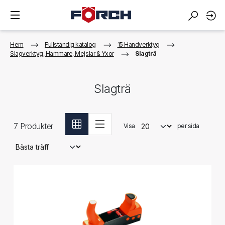
Hem
Fullständig katalog
15 Handverktyg
Slagverktyg, Hammare, Mejslar & Yxor
Slagträ
Slagträ
7
Produkter
Visa
per sida