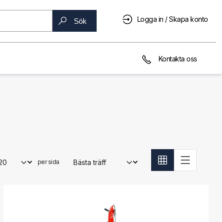
Logga in / Skapa konto
Sök
Kontakta oss
per sida