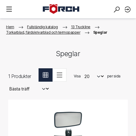
Hem
Fullständig katalog
13 Truckline
Torkarblad, färdskrivarblad och termopapper
Speglar
Speglar
1
Produkter
Visa
per sida