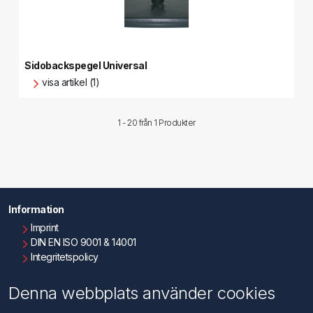
Sidobackspegel Universal
visa artikel (1)
1 - 20 från
1 Produkter
Information
Imprint
DIN EN ISO 9001 & 14001
Integritetspolicy
Användningsvillkor
Om oss
Denna webbplats använder cookies
Kontakta oss