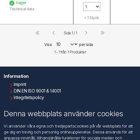
I lager
Technical data
=
1
Styck
Sida 1 / 1
Visa
per sida
1 - 1 från
1
Produkter
Information
Imprint
DIN EN ISO 9001 & 14001
Integritetspolicy
Användningsvillkor
Om oss
Denna webbplats använder cookies
Kontakta oss
Vi använder våra egna och tredjepartscookies på vår webbplats för att
ge dig en trevlig och personlig onlineupplevelse. Dessa används för att
Kundtjänst
anpassa innehåll, tillhandahålla funktioner för sociala medier och