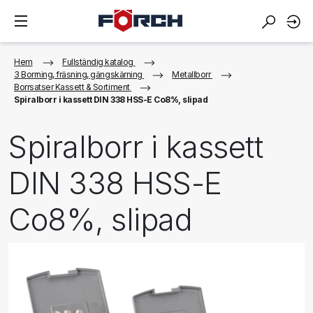
Hem
Fullständig katalog
3 Borrning, fräsning, gängskärning
Metallborr
Borrsatser Kassett & Sortiment
Spiralborr i kassett DIN 338 HSS-E Co8%, slipad
Spiralborr i kassett
DIN 338 HSS-E
Co8%, slipad