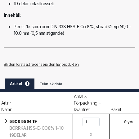
19 delar i plastkassett
Innehåll:
Per st. 1× spiralborr DIN 338 HSS-E Co 8%, slipad Ø typ N1,0 –
10,0 mm (0,5 mm stigande)
Bli den första att recensera den här produkten
Artikel
1
Teknisk data
Antal ×
Art.nr
Förpackning =
Namn
kvantitet
Paket
5509 5564 19
Styck
BORRKA.HSS-E-CO8% 1-10
x
19DELAR