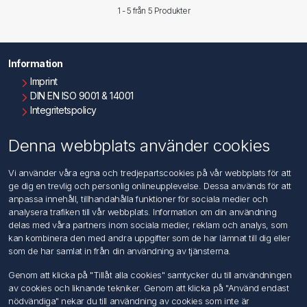
1 - 5 från
5
Produkter
Information
Imprint
DIN EN ISO 9001 & 14001
Integritetspolicy
Användningsvillkor
Om oss
Denna webbplats använder cookies
Kontakta oss
Vi använder våra egna och tredjepartscookies på vår webbplats för att
ge dig en trevlig och personlig onlineupplevelse. Dessa används för att
Kundtjänst
anpassa innehåll, tillhandahålla funktioner för sociala medier och
Sök
analysera trafiken till vår webbplats. Information om din användning
delas med våra partners inom sociala medier, reklam och analys, som
kan kombinera den med andra uppgifter som de har lämnat till dig eller
Mitt konto
som de har samlat in från din användning av tjänsterna.
Mitt konto
Genom att klicka på "Tillåt alla cookies" samtycker du till användningen
Mina ordrar
av cookies och liknande tekniker. Genom att klicka på "Använd endast
Mina adresser
nödvändiga" nekar du till användning av cookies som inte är