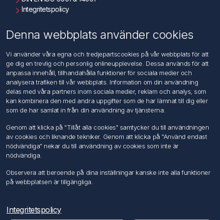
Integritetspolicy
Användningsvillkor
Om oss
Denna webbplats använder cookies
Kontakta oss
Vi använder våra egna och tredjepartscookies på vår webbplats för att
ge dig en trevlig och personlig onlineupplevelse. Dessa används för att
Kundtjänst
anpassa innehåll, tillhandahålla funktioner för sociala medier och
Sök
analysera trafiken till vår webbplats. Information om din användning
delas med våra partners inom sociala medier, reklam och analys, som
kan kombinera den med andra uppgifter som de har lämnat till dig eller
Mitt konto
som de har samlat in från din användning av tjänsterna.
Mitt konto
Genom att klicka på "Tillåt alla cookies" samtycker du till användningen
Mina ordrar
av cookies och liknande tekniker. Genom att klicka på "Använd endast
Mina adresser
nödvändiga" nekar du till användning av cookies som inte är
nödvändiga.
Följ oss
Observera att beroende på dina inställningar kanske inte alla funktioner
på webbplatsen är tillgängliga.
Integritetspolicy