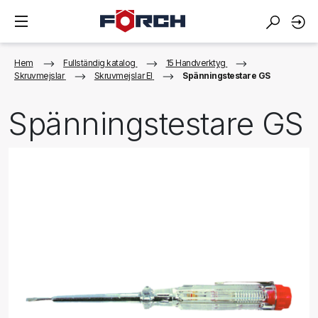
Hem
Fullständig katalog
15 Handverktyg
Skruvmejslar
Skruvmejslar El
Spänningstestare GS
Spänningstestare GS