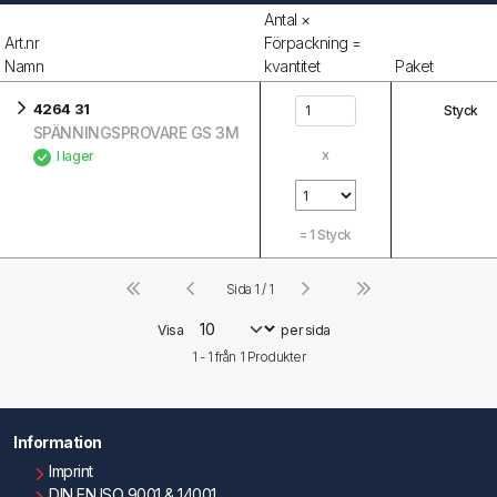
Antal ×
Art.nr
Förpackning =
Namn
kvantitet
Paket
4264 31
Styck
SPÄNNINGSPROVARE GS 3M
x
I lager
=
1
Styck
Sida 1 / 1
Visa
per sida
1 - 1 från
1
Produkter
Information
Imprint
DIN EN ISO 9001 & 14001