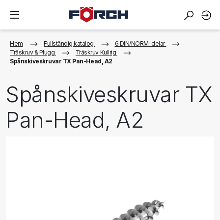
Hem
Fullständig katalog
6 DIN/NORM-delar
Träskruv & Plugg
Träskruv Kullrig
Spånskiveskruvar TX Pan-Head, A2
Spånskiveskruvar TX
Pan-Head, A2