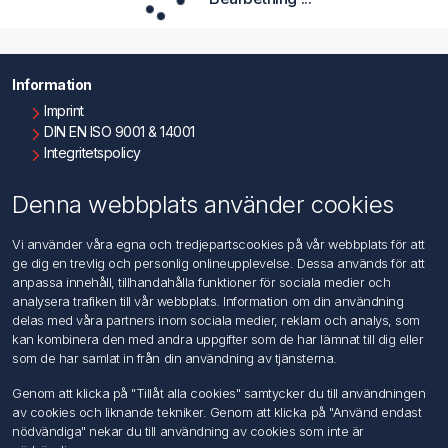
Information
Imprint
DIN EN ISO 9001 & 14001
Integritetspolicy
Användningsvillkor
Om oss
Denna webbplats använder cookies
Kontakta oss
Vi använder våra egna och tredjepartscookies på vår webbplats för att
ge dig en trevlig och personlig onlineupplevelse. Dessa används för att
Kundtjänst
anpassa innehåll, tillhandahålla funktioner för sociala medier och
Sök
analysera trafiken till vår webbplats. Information om din användning
delas med våra partners inom sociala medier, reklam och analys, som
kan kombinera den med andra uppgifter som de har lämnat till dig eller
Mitt konto
som de har samlat in från din användning av tjänsterna.
Mitt konto
Genom att klicka på "Tillåt alla cookies" samtycker du till användningen
Mina ordrar
av cookies och liknande tekniker. Genom att klicka på "Använd endast
Mina adresser
nödvändiga" nekar du till användning av cookies som inte är