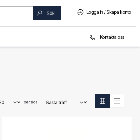
Logga in / Skapa konto
Sök
Kontakta oss
per sida