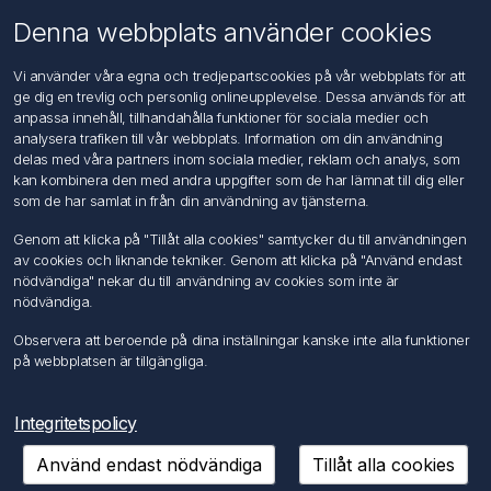
Om oss
Denna webbplats använder cookies
Kontakta oss
Vi använder våra egna och tredjepartscookies på vår webbplats för att
ge dig en trevlig och personlig onlineupplevelse. Dessa används för att
Kundtjänst
anpassa innehåll, tillhandahålla funktioner för sociala medier och
Sök
analysera trafiken till vår webbplats. Information om din användning
delas med våra partners inom sociala medier, reklam och analys, som
kan kombinera den med andra uppgifter som de har lämnat till dig eller
Mitt konto
som de har samlat in från din användning av tjänsterna.
Mitt konto
Genom att klicka på "Tillåt alla cookies" samtycker du till användningen
Mina ordrar
av cookies och liknande tekniker. Genom att klicka på "Använd endast
Mina adresser
nödvändiga" nekar du till användning av cookies som inte är
nödvändiga.
Följ oss
Observera att beroende på dina inställningar kanske inte alla funktioner
på webbplatsen är tillgängliga.
Integritetspolicy
Använd endast nödvändiga
Tillåt alla cookies
Copyright © 2026 FÖRCH Sverige AB. Alla rättigheter reserverade.
Powered by
nopCommerce