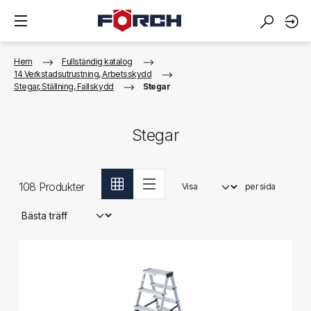
Hem
Fullständig katalog
14 Verkstadsutrustning, Arbetsskydd
Stegar, Ställning, Fallskydd
Stegar
Stegar
108
Produkter
Visa
per sida