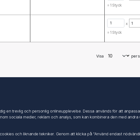
=
1
Styck
x
=
1
Styck
Visa
per s
Mitt konto
Mitt konto
g en trevlig och personlig onlineupplevelse. Dessa används för att anpassa in
Mina ordrar
inom sociala medier, reklam och analys, som kan kombinera den med andra uppg
Mina adresser
av cookies och liknande tekniker. Genom att klicka på "Använd endast nödvänd