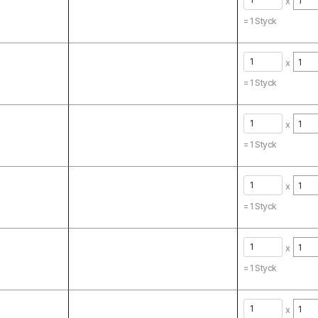
x
=
1
Styck
x
=
1
Styck
x
=
1
Styck
x
=
1
Styck
x
=
1
Styck
x