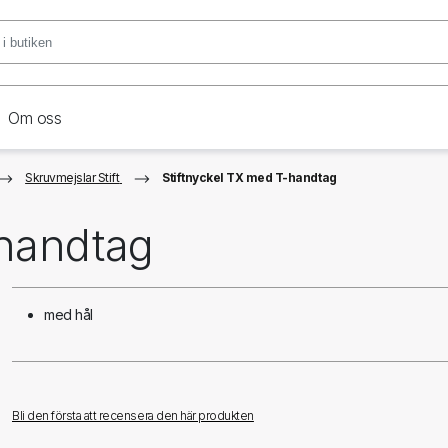
Om oss
Skruvmejslar Stift
Stiftnyckel TX med T-handtag
-handtag
med hål
Bli den första att recensera den här produkten